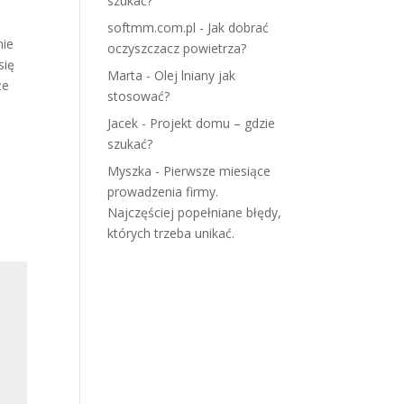
szukać?
softmm.com.pl
-
Jak dobrać
nie
oczyszczacz powietrza?
się
Marta
-
Olej lniany jak
że
stosować?
Jacek
-
Projekt domu – gdzie
szukać?
Myszka
-
Pierwsze miesiące
prowadzenia firmy.
Najczęściej popełniane błędy,
których trzeba unikać.