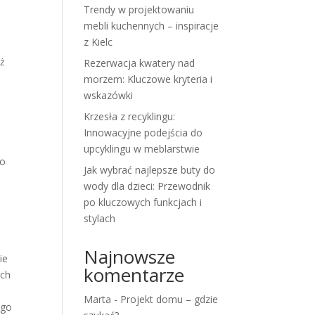
Trendy w projektowaniu
mebli kuchennych – inspiracje
z Kielc
ż
Rezerwacja kwatery nad
morzem: Kluczowe kryteria i
wskazówki
Krzesła z recyklingu:
Innowacyjne podejścia do
upcyklingu w meblarstwie
go
Jak wybrać najlepsze buty do
wody dla dzieci: Przewodnik
po kluczowych funkcjach i
stylach
Najnowsze
ie
komentarze
ych
Marta
-
Projekt domu – gdzie
ego