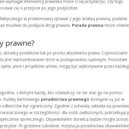
dzie wymagał interwencji prawnika może ci się przydarzyć, czy tego
 pozwie cię o przejście po jego podjeździe.
 faktycznego w problemowej sprawie z jego analizą prawną, podanie
az możliwe do podjęcia drogi prawne.
Porada prawna
może równie
dy prawne?
i, doradcy podatkowi lub po prostu absolwenci prawa. Czynnościami
ta jest reprezentowanie stron w postępowaniu sądowym. Pozostałe
e opinii, pism i projektów umów, mogą być wykonywane przez każde
zgodnie, z którymi każdy, kto oświadczy, że nie stać go na pomoc
mo. Punkty darmowego
poradnictwa prawnego
dostępne są już w
ch odbiorców był ograniczony. Zgodnie z uchwałą zakłada się powołan
przeznaczonego w szczególności dla osób zadłużonych, potrzebując
pieczenia społecznego. Obywatelskim doradcą będzie mogła zostać
przejdzie 70-godzinne szkolenie. Instytucja poradnictwa obywatelski