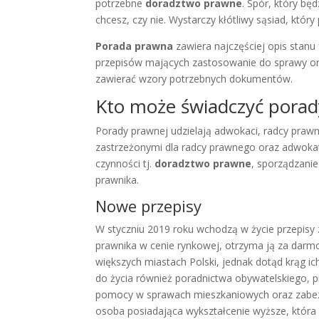
potrzebne
doradztwo prawne
. Spór, który bę
chcesz, czy nie. Wystarczy kłótliwy sąsiad, który
Porada prawna
zawiera najczęściej opis stanu
przepisów mających zastosowanie do sprawy or
zawierać wzory potrzebnych dokumentów.
Kto może świadczyć pora
Porady prawnej udzielają adwokaci, radcy prawn
zastrzeżonymi dla radcy prawnego oraz adwoka
czynności tj.
doradztwo prawne
, sporządzani
prawnika.
Nowe przepisy
W styczniu 2019 roku wchodzą w życie przepisy 
prawnika w cenie rynkowej, otrzyma ją za dar
większych miastach Polski, jednak dotąd krąg i
do życia również poradnictwa obywatelskiego, 
pomocy w sprawach mieszkaniowych oraz zabez
osoba posiadająca wykształcenie wyższe, która 