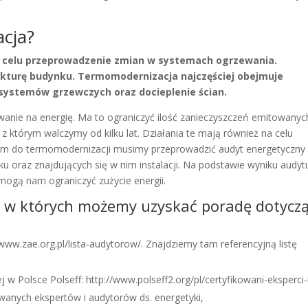
cja?
a celu przeprowadzenie zmian w systemach ogrzewania.
ukturę budynku. Termomodernizacja najczęściej obejmuje
systemów grzewczych oraz docieplenie ścian.
nie na energię. Ma to ograniczyć ilość zanieczyszczeń emitowanyc
, z którym walczymy od kilku lat. Działania te mają również na celu
iem do termomodernizacji musimy przeprowadzić audyt energetyczny
ku oraz znajdujących się w nim instalacji. Na podstawie wyniku audyt
mogą nam ograniczyć zużycie energii.
, w których możemy uzyskać poradę dotycz
ww.zae.org.pl/lista-audytorow/. Znajdziemy tam referencyjną listę
 Polsce Polseff: http://www.polseff2.org/pl/certyfikowani-eksperci-
owanych ekspertów i audytorów ds. energetyki,