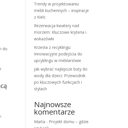
Trendy w projektowaniu
mebli kuchennych – inspiracje
z Kielc
Rezerwacja kwatery nad
morzem: Kluczowe kryteria i
wskazówki
Krzesła z recyklingu:
h do
Innowacyjne podejścia do
upcyklingu w meblarstwie
u
Jak wybrać najlepsze buty do
wody dla dzieci: Przewodnik
po kluczowych funkcjach i
ącą
stylach
Najnowsze
komentarze
i-
Marta
-
Projekt domu – gdzie