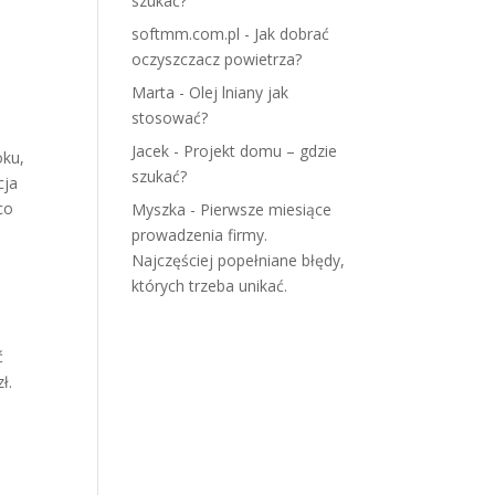
szukać?
softmm.com.pl
-
Jak dobrać
oczyszczacz powietrza?
Marta
-
Olej lniany jak
stosować?
Jacek
-
Projekt domu – gdzie
oku,
szukać?
cja
co
Myszka
-
Pierwsze miesiące
prowadzenia firmy.
Najczęściej popełniane błędy,
których trzeba unikać.
ć
ł.