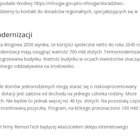
odarki Wodnej: https://nfosigw.gov.pl/o-nfosigw/doradztwo-
jdziemy tu kontakt do doradców regionalnych, specjalizujących się w
dernizacji
pa drogowa 2050 wynika, że korzyści społeczne netto do roku 2045 r
ernizacji mają osiągnąć wartość 700 mld złotych. Termomoderniza
 ogrzewania budynku. Wartość budynku w oczach inwestorów znaczą
ystnego oddziaływania na środowisko.
iele domów jednorodzinnych mogą starać się o niskooprocentowany
ć dotacji jest zależna od dochodu na jednego członka rodziny. Może
 Nie będzie to jednak więcej niż 40 tys. złotych. Na pozostałą częś
oprocentowaną pożyczkę. Program, na którego przeznaczono 100 mld z
l firmy RemonTech będącej właścicielem sklepu internetowego