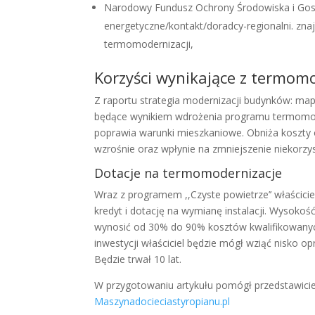
Narodowy Fundusz Ochrony Środowiska i Gosp
energetyczne/kontakt/doradcy-regionalni. zna
termomodernizacji,
Korzyści wynikające z termomo
Z raportu strategia modernizacji budynków: ma
będące wynikiem wdrożenia programu termomod
poprawia warunki mieszkaniowe. Obniża koszty
wzrośnie oraz wpłynie na zmniejszenie niekorz
Dotacje na termomodernizacje
Wraz z programem ,,Czyste powietrze’’ właścic
kredyt i dotację na wymianę instalacji. Wysokoś
wynosić od 30% do 90% kosztów kwalifikowanych.
inwestycji właściciel będzie mógł wziąć nisko 
Będzie trwał 10 lat.
W przygotowaniu artykułu pomógł przedstawicie
Maszynadocieciastyropianu.pl