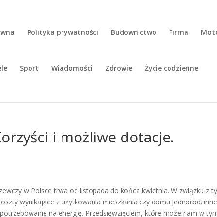
ówna
Polityka prywatności
Budownictwo
Firma
Moto
ele
Sport
Wiadomości
Zdrowie
Życie codzienne
rzyści i możliwe dotacje.
ewczy w Polsce trwa od listopada do końca kwietnia. W związku z t
szty wynikające z użytkowania mieszkania czy domu jednorodzinne
apotrzebowanie na energię. Przedsięwzięciem, które może nam w ty