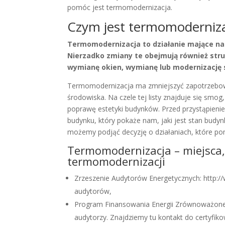
pomóc jest termomodernizacja.
Czym jest termomoderniza
Termomodernizacja to działanie mające n
Nierzadko zmiany te obejmują również str
wymianę okien, wymianę lub modernizację 
Termomodernizacja ma zmniejszyć zapotrzebowa
środowiska. Na czele tej listy znajduje się smog
poprawę estetyki budynków. Przed przystąpien
budynku, który pokaże nam, jaki jest stan budyn
możemy podjąć decyzję o działaniach, które po
Termomodernizacja – miejsca
termomodernizacji
Zrzeszenie Audytorów Energetycznych: http://w
audytorów,
Program Finansowania Energii Zrównoważonej w
audytorzy. Znajdziemy tu kontakt do certyfik